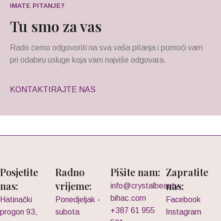
IMATE PITANJE?
Tu smo za vas
Rado ćemo odgovoriti na sva vaša pitanja i pomoći vam
pri odabiru usluge koja vam najviše odgovara.
KONTAKTIRAJTE NAS
Posjetite
Radno
Pišite nam:
Zapratite
nas:
vrijeme:
nas:
info@crystalbeauty-
bihac.com
Hatinački
Ponedjeljak -
Facebook
+387 61 955
progon 93,
subota
Instagram